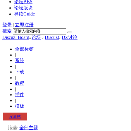
论坛
BBS
论坛版块
导读
Guide
登录
|
立即注册
搜索
Discuz! Board
»
论坛
›
Discuz!
›
DZ讨论
全部标签
|
系统
|
下载
|
教程
|
插件
|
模板
发新帖
筛选:
全部主题