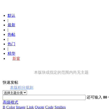
默认
|
最新
|
热帖
|
热门
|
精华
新窗
本版块或指定的范围内尚无主题
快速发帖
本版积分规则
还可输入
80
高级模式
B
Color
Image
Link
Quote
Code
Smilies