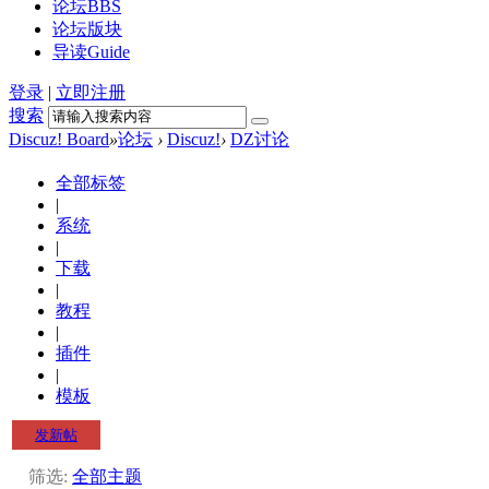
论坛
BBS
论坛版块
导读
Guide
登录
|
立即注册
搜索
Discuz! Board
»
论坛
›
Discuz!
›
DZ讨论
全部标签
|
系统
|
下载
|
教程
|
插件
|
模板
发新帖
筛选:
全部主题